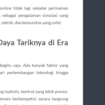
online tidak lagi sekadar permainan
a sebagai pengalaman simulasi yang
 teknik, dan komunitas yang solid.
aya Tariknya di Era
begitu saja. Ada banyak faktor yang
dari perkembangan teknologi hingga
realistis, kontrol yang lebih presisi,
main berkompetisi secara langsung