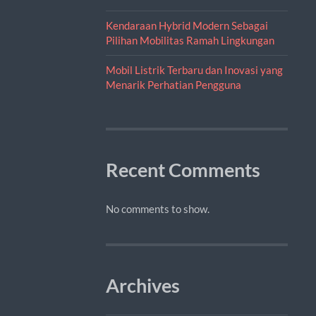
Kendaraan Hybrid Modern Sebagai
Pilihan Mobilitas Ramah Lingkungan
Mobil Listrik Terbaru dan Inovasi yang
Menarik Perhatian Pengguna
Recent Comments
No comments to show.
Archives