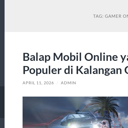
TAG:
GAMER O
Balap Mobil Online 
Populer di Kalangan
APRIL 11, 2026
/
ADMIN