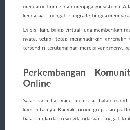
mengatur timing, dan menjaga konsistensi. Ada
kendaraan, mengatur upgrade, hingga membaca
Di sisi lain, balap virtual juga memberikan r
nyata, tetapi tetap menghadirkan adrenalin 
tersendiri, terutama bagi mereka yang menyukai
Perkembangan Komunit
Online
Salah satu hal yang membuat balap mobil 
komunitasnya. Banyak forum, grup, dan pla
balap, mulai dari review kendaraan hingga tekn