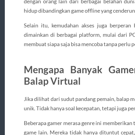
dengan orang lain dari berbagai belahan dunia
hidup dibandingkan game offline yang cenderung
Selain itu, kemudahan akses juga berperan 
dimainkan di berbagai platform, mulai dari PC
membuat siapa saja bisa mencoba tanpa perlu p
Mengapa Banyak Gamer
Balap Virtual
Jika dilihat dari sudut pandang pemain, balap
unik. Tidak hanya soal kecepatan, tetapi juga p
Beberapa gamer merasa genre ini memberikan 
game lain. Mereka tidak hanya dituntut cepat