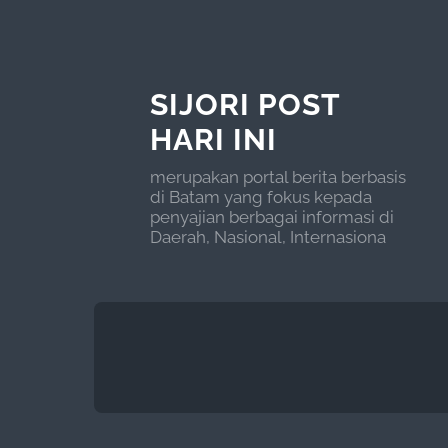
SIJORI POST
HARI INI
merupakan portal berita berbasis
di Batam yang fokus kepada
penyajian berbagai informasi di
Daerah, Nasional, Internasiona