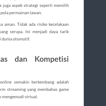
 juga aspek strategi seperti memilih
 pola permainan lawan.
asa aman. Tidak ada risiko kecelakaan
yang serupa. Ini menjadi daya tarik
 dunia otomotif.
as dan Kompetisi
online semakin berkembang adalah
tform streaming yang membahas game
ik mengemudi virtual.