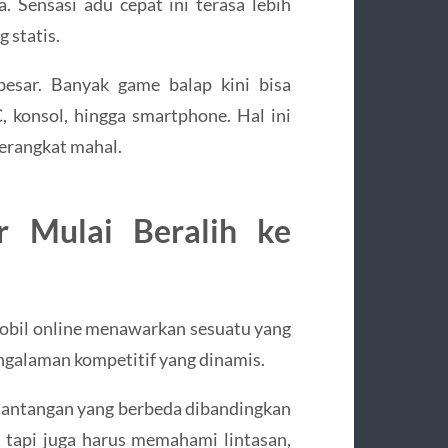
. Sensasi adu cepat ini terasa lebih
 statis.
besar. Banyak game balap kini bisa
, konsol, hingga smartphone. Hal ini
erangkat mahal.
 Mulai Beralih ke
 mobil online menawarkan sesuatu yang
engalaman kompetitif yang dinamis.
tantangan yang berbeda dibandingkan
, tapi juga harus memahami lintasan,