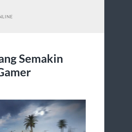
NLINE
yang Semakin
 Gamer