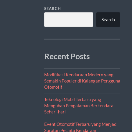
SEARCH
Search
Recent Posts
Modifikasi Kendaraan Modern yang
Semakin Populer di Kalangan Pengguna
Otomotif
Teknologi Mobil Terbaru yang
Mengubah Pengalaman Berkendara
Sehari-hari
Event Otomotif Terbaru yang Menjadi
Sorotan Pecinta Kendaraan