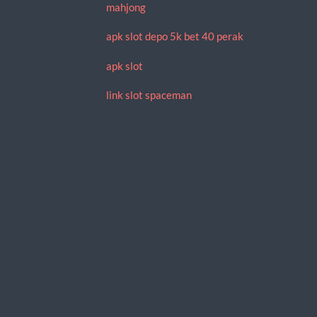
mahjong
apk slot depo 5k bet 40 perak
apk slot
link slot spaceman