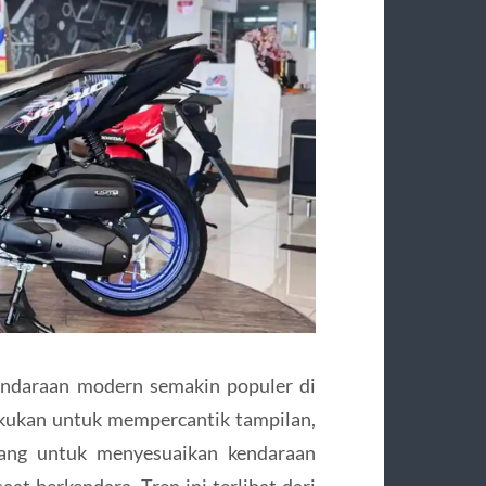
endaraan modern semakin populer di
akukan untuk mempercantik tampilan,
orang untuk menyesuaikan kendaraan