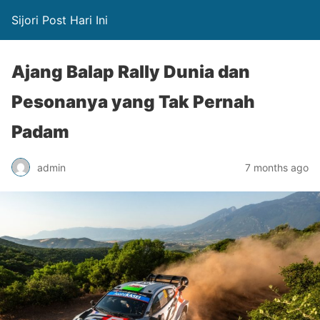
Sijori Post Hari Ini
Ajang Balap Rally Dunia dan
Pesonanya yang Tak Pernah
Padam
admin
7 months ago