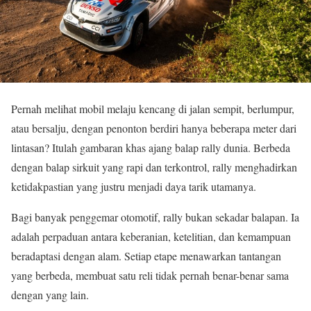
Pernah melihat mobil melaju kencang di jalan sempit, berlumpur,
atau bersalju, dengan penonton berdiri hanya beberapa meter dari
lintasan? Itulah gambaran khas ajang balap rally dunia. Berbeda
dengan balap sirkuit yang rapi dan terkontrol, rally menghadirkan
ketidakpastian yang justru menjadi daya tarik utamanya.
Bagi banyak penggemar otomotif, rally bukan sekadar balapan. Ia
adalah perpaduan antara keberanian, ketelitian, dan kemampuan
beradaptasi dengan alam. Setiap etape menawarkan tantangan
yang berbeda, membuat satu reli tidak pernah benar-benar sama
dengan yang lain.