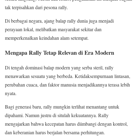
tak terpisahkan dari pesona rally.
Di berbagai negara, ajang balap rally dunia juga menjadi
perayaan lokal, melibatkan masyarakat sekitar dan
memperkenalkan keindahan alam setempat.
Mengapa Rally Tetap Relevan di Era Modern
Di tengah dominasi balap modern yang serba steril, rally
menawarkan sesuatu yang berbeda. Ketidaksempurnaan lintasan,
perubahan cuaca, dan faktor manusia menjadikannya terasa lebih
nyata.
Bagi generasi baru, rally mungkin terlihat menantang untuk
dipahami. Namun justru di situlah kekuatannya. Rally
mengajarkan bahwa kecepatan harus diimbangi dengan kontrol,
dan keberanian harus berjalan bersama perhitungan.