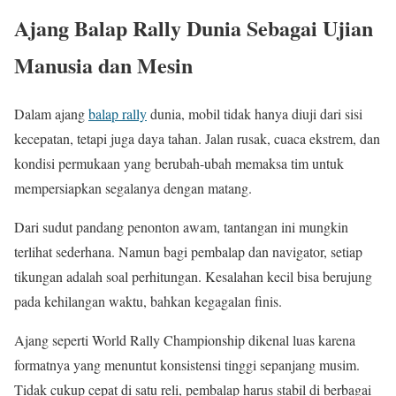
Ajang Balap Rally Dunia Sebagai Ujian
Manusia dan Mesin
Dalam ajang
balap rally
dunia, mobil tidak hanya diuji dari sisi
kecepatan, tetapi juga daya tahan. Jalan rusak, cuaca ekstrem, dan
kondisi permukaan yang berubah-ubah memaksa tim untuk
mempersiapkan segalanya dengan matang.
Dari sudut pandang penonton awam, tantangan ini mungkin
terlihat sederhana. Namun bagi pembalap dan navigator, setiap
tikungan adalah soal perhitungan. Kesalahan kecil bisa berujung
pada kehilangan waktu, bahkan kegagalan finis.
Ajang seperti World Rally Championship dikenal luas karena
formatnya yang menuntut konsistensi tinggi sepanjang musim.
Tidak cukup cepat di satu reli, pembalap harus stabil di berbagai