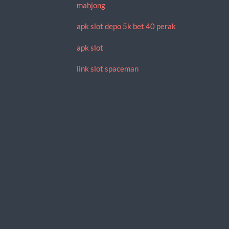
mahjong
apk slot depo 5k bet 40 perak
apk slot
link slot spaceman