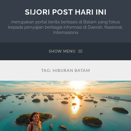
SIJORI POST HARI INI
merupakan portal berita berbasis di Batam yang fokus
kepada penyajian berbagai informasi di Daerah, Nasional,
Internasiona
SHOW MENU
TAG:
HIBURAN BATAM