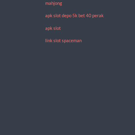
mahjong
apk slot depo 5k bet 40 perak
apk slot
link slot spaceman