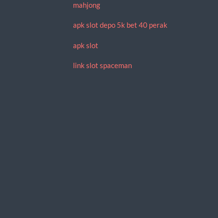
mahjong
apk slot depo 5k bet 40 perak
apk slot
link slot spaceman