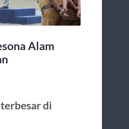
esona Alam
an
 terbesar di