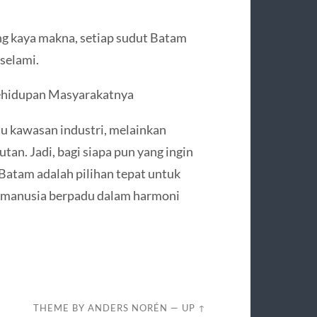
ang kaya makna, setiap sudut Batam
selami.
ehidupan Masyarakatnya
au kawasan industri, melainkan
tan. Jadi, bagi siapa pun yang ingin
Batam adalah pilihan tepat untuk
n manusia berpadu dalam harmoni
THEME BY
ANDERS NORÉN
—
UP ↑