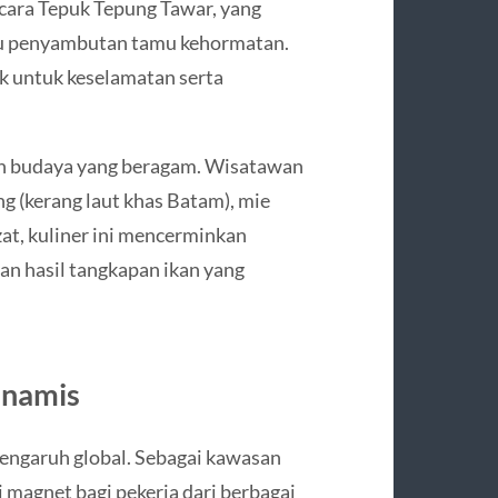
acara Tepuk Tepung Tawar, yang
au penyambutan tamu kehormatan.
k untuk keselamatan serta
nan budaya yang beragam. Wisatawan
g (kerang laut khas Batam), mie
ezat, kuliner ini mencerminkan
n hasil tangkapan ikan yang
inamis
engaruh global. Sebagai kawasan
 magnet bagi pekerja dari berbagai