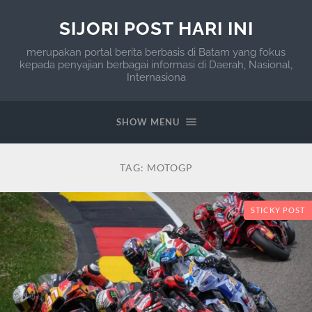
SIJORI POST HARI INI
merupakan portal berita berbasis di Batam yang fokus
kepada penyajian berbagai informasi di Daerah, Nasional,
Internasiona
SHOW MENU
TAG:
MOTOGP
STICKY POST